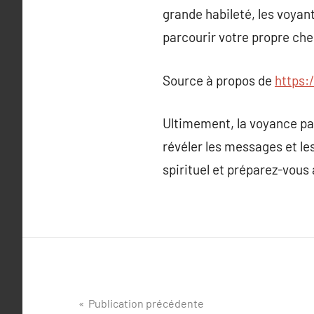
grande habileté, les voyan
parcourir votre propre ch
Source à propos de
https:
Ultimement, la voyance par
révéler les messages et le
spirituel et préparez-vou
Navigation
Publication précédente