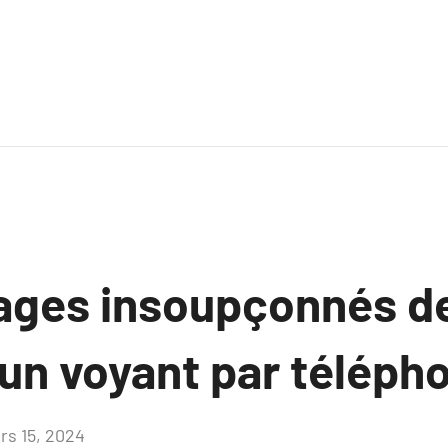
ages insoupçonnés d
 un voyant par téléph
rs 15, 2024
Aucun