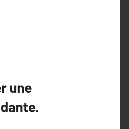
r une
ndante.