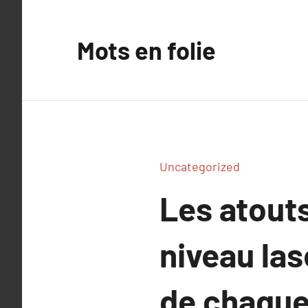
Aller
au
Mots en folie
contenu
Uncategorized
Les atout
niveau las
de chaque