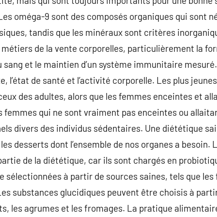
tité, mais qui sont toujours importants pour une bonne 
Les oméga-9 sont des composés organiques qui sont n
iques, tandis que les minéraux sont critères inorganiq
métiers de la vente corporelles, particulièrement la fo
u sang et le maintien d’un système immunitaire mesuré.
xe, l’état de santé et l’activité corporelle. Les plus jeun
 ceux des adultes, alors que les femmes enceintes et all
s femmes qui ne sont vraiment pas enceintes ou allaitan
els divers des individus sédentaires. Une diététique sain
s les desserts dont l’ensemble de nos organes a besoin. 
partie de la diététique, car ils sont chargés en probiot
e sélectionnées à partir de sources saines, tels que le
Les substances glucidiques peuvent être choisis à parti
, les agrumes et les fromages. La pratique alimentaire