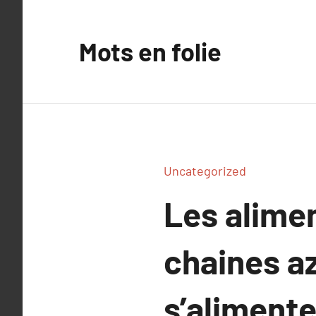
Aller
au
Mots en folie
contenu
Uncategorized
Les alimen
chaines a
s’alimente