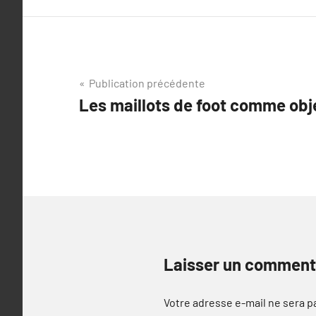
Navigation
Publication précédente
Les maillots de foot comme obje
de
l’article
Laisser un comment
Votre adresse e-mail ne sera p