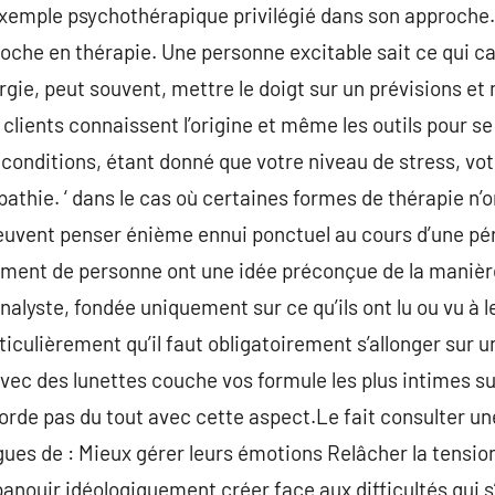
’exemple psychothérapique privilégié dans son approche
oche en thérapie. Une personne excitable sait ce qui cau
ergie, peut souvent, mettre le doigt sur un prévisions et
s clients connaissent l’origine et même les outils pour 
conditions, étant donné que votre niveau de stress, vot
hie. ‘ dans le cas où certaines formes de thérapie n’o
uvent penser énième ennui ponctuel au cours d’une péri
ment de personne ont une idée préconçue de la manière
alyste, fondée uniquement sur ce qu’ils ont lu ou vu à l
ticulièrement qu’il faut obligatoirement s’allonger sur 
c des lunettes couche vos formule les plus intimes sur
ccorde pas du tout avec cette aspect.Le fait consulter u
gues de : Mieux gérer leurs émotions Relâcher la tension
nouir idéologiquement créer face aux difficultés qui s