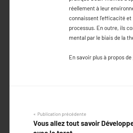
réellement à leur environ
connaissent l’efficacité et
processus. En outre, ils co
mental par le biais de la th
En savoir plus à propos de
Navigation
Publication précédente
Vous allez tout savoir Dévelop
de
avec le tarot