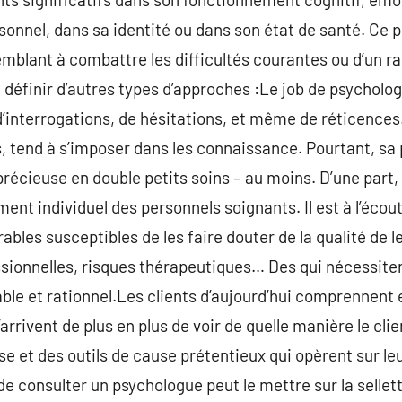
onnel, dans sa identité ou dans son état de santé. Ce 
semblant à combattre les difficultés courantes ou d’un r
 la définir d’autres types d’approches :Le job de psycho
interrogations, de hésitations, et même de réticences
s, tend à s’imposer dans les connaissance. Pourtant, sa
précieuse en double petits soins – au moins. D’une part,
t individuel des personnels soignants. Il est à l’écoute
ables susceptibles de les faire douter de la qualité de l
ssionnelles, risques thérapeutiques… Des qui nécessite
ble et rationnel.Les clients d’aujourd’hui comprennent e
’arrivent de plus en plus de voir de quelle manière le cli
e et des outils de cause prétentieux qui opèrent sur leu
ie de consulter un psychologue peut le mettre sur la selle