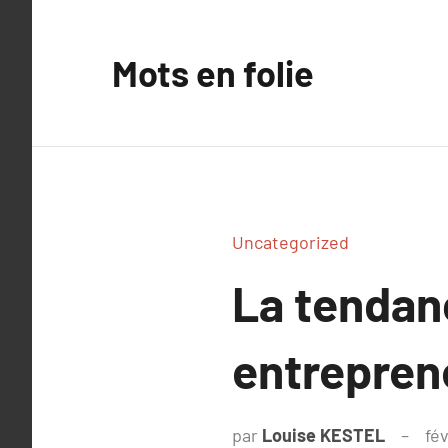
Aller
au
Mots en folie
contenu
Uncategorized
La tendan
entreprene
par
Louise KESTEL
fév