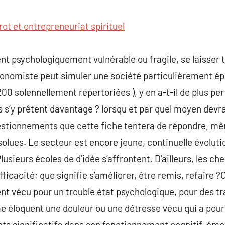
commentaire
rot et entrepreneuriat spirituel
ent psychologiquement vulnérable ou fragile, se laisser 
ionomiste peut simuler une société particulièrement ép
00 solennellement répertoriées ), y en a-t-il de plus per
s’y prêtent davantage ? lorsqu et par quel moyen devrai
uestionnements que cette fiche tentera de répondre, mê
bsolues. Le secteur est encore jeune, continuelle évoluti
usieurs écoles de d’idée s’affrontent. D’ailleurs, les c
ficacité; que signifie s’améliorer, être remis, refaire ?
ent vécu pour un trouble état psychologique, pour des
e éloquent une douleur ou une détresse vécu qui a pour c
nts significatifs dans son fonctionnement cognitif, ém