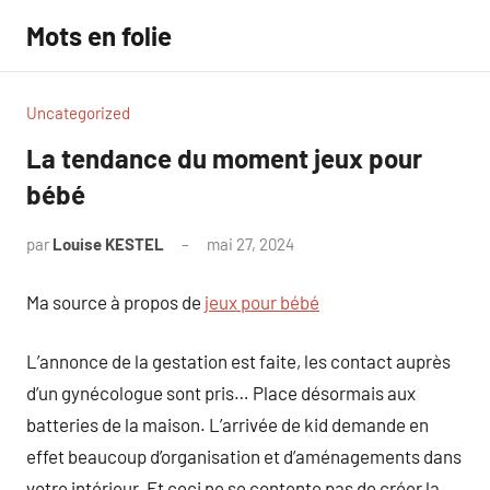
Aller
Mots en folie
au
contenu
Uncategorized
La tendance du moment jeux pour
bébé
par
Louise KESTEL
mai 27, 2024
Aucun
commentaire
Ma source à propos de
jeux pour bébé
L’annonce de la gestation est faite, les contact auprès
d’un gynécologue sont pris… Place désormais aux
batteries de la maison. L’arrivée de kid demande en
effet beaucoup d’organisation et d’aménagements dans
votre intérieur. Et ceci ne se contente pas de créer la