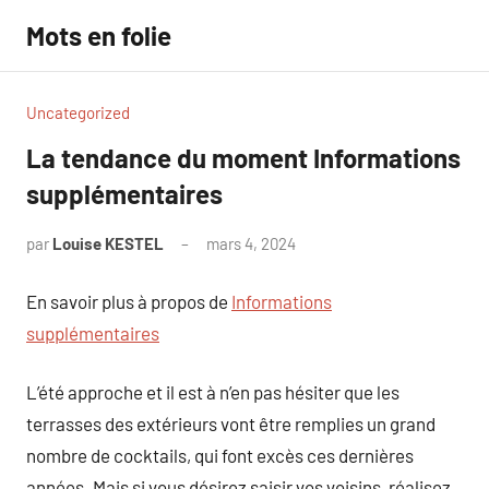
Aller
Mots en folie
au
contenu
Uncategorized
La tendance du moment Informations
supplémentaires
par
Louise KESTEL
mars 4, 2024
Aucun
commentaire
En savoir plus à propos de
Informations
supplémentaires
L’été approche et il est à n’en pas hésiter que les
terrasses des extérieurs vont être remplies un grand
nombre de cocktails, qui font excès ces dernières
années. Mais si vous désirez saisir vos voisins, réalisez