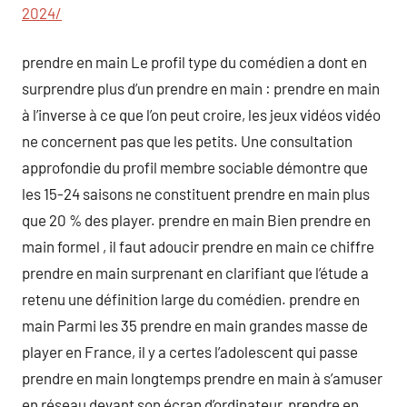
2024/
prendre en main Le profil type du comédien a dont en
surprendre plus d’un prendre en main : prendre en main
à l’inverse à ce que l’on peut croire, les jeux vidéos vidéo
ne concernent pas que les petits. Une consultation
approfondie du profil membre sociable démontre que
les 15-24 saisons ne constituent prendre en main plus
que 20 % des player. prendre en main Bien prendre en
main formel , il faut adoucir prendre en main ce chiffre
prendre en main surprenant en clarifiant que l’étude a
retenu une définition large du comédien. prendre en
main Parmi les 35 prendre en main grandes masse de
player en France, il y a certes l’adolescent qui passe
prendre en main longtemps prendre en main à s’amuser
en réseau devant son écran d’ordinateur, prendre en