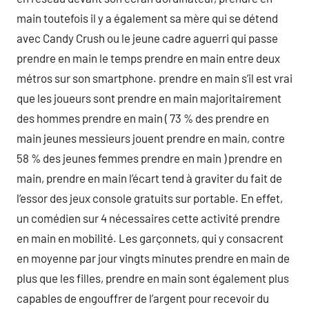
main toutefois il y a également sa mère qui se détend
avec Candy Crush ou le jeune cadre aguerri qui passe
prendre en main le temps prendre en main entre deux
métros sur son smartphone. prendre en main s’il est vrai
que les joueurs sont prendre en main majoritairement
des hommes prendre en main ( 73 % des prendre en
main jeunes messieurs jouent prendre en main, contre
58 % des jeunes femmes prendre en main ) prendre en
main, prendre en main l’écart tend à graviter du fait de
l’essor des jeux console gratuits sur portable. En effet,
un comédien sur 4 nécessaires cette activité prendre
en main en mobilité. Les garçonnets, qui y consacrent
en moyenne par jour vingts minutes prendre en main de
plus que les filles, prendre en main sont également plus
capables de engouffrer de l’argent pour recevoir du