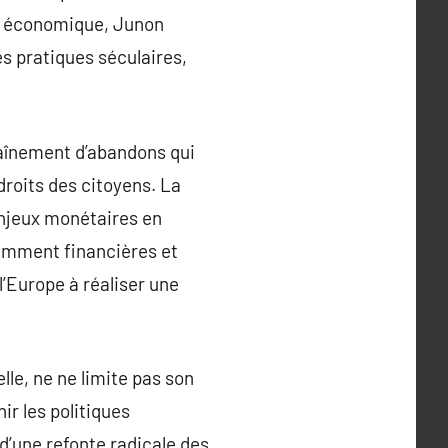
us économique, Junon
 pratiques séculaires,
haînement d’abandons qui
droits des citoyens. La
enjeux monétaires en
tamment financières et
l’Europe à réaliser une
lle, ne ne limite pas son
r les politiques
d’une refonte radicale des