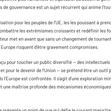
fs de gouvernance est un sujet récurrent qui anime l’tout
lisation pour les peuples de l’UE, les les poussant à pre
combattre les extrémismes croissants et redéfinir les
’auteur met en avant que sans un changement de tournan
n Europe risquent d’être gravement compromises.
u pour toucher un public diversifié — des intellectuels 
et pour le devenir de l’Union — se prétend être un outil p
s l’Europe est confrontée. Il s’agit d’une exploration m
t une maîtrise profonde des mécanismes économiques e
présente un point de vue qui défie le courant majorita