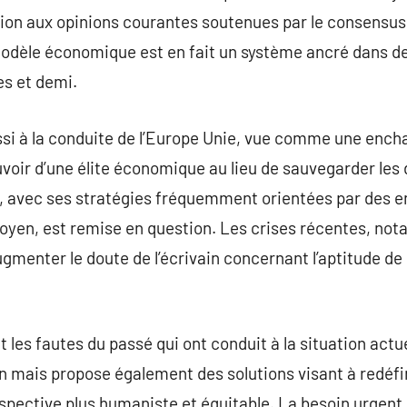
tion aux opinions courantes soutenues par le consens
dèle économique est en fait un système ancré dans des
es et demi.
ussi à la conduite de l’Europe Unie, vue comme une enc
uvoir d’une élite économique au lieu de sauvegarder les 
, avec ses stratégies fréquemment orientées par des 
toyen, est remise en question. Les crises récentes, no
augmenter le doute de l’écrivain concernant l’aptitude de 
 les fautes du passé qui ont conduit à la situation actue
 mais propose également des solutions visant à redéfini
pective plus humaniste et équitable. La besoin urgent 