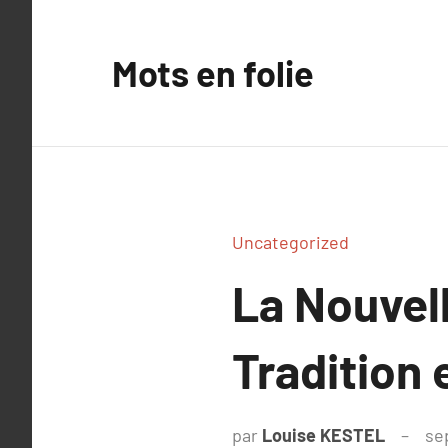
Aller
au
Mots en folie
contenu
Uncategorized
La Nouvel
Tradition 
par
Louise KESTEL
se