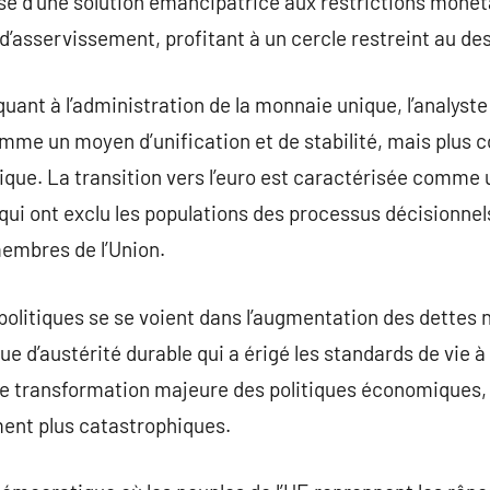
osé d’une solution émancipatrice aux restrictions monét
d’asservissement, profitant à un cercle restreint au d
quant à l’administration de la monnaie unique, l’analyst
me un moyen d’unification et de stabilité, mais plus c
ique. La transition vers l’euro est caractérisée comm
i ont exclu les populations des processus décisionnels
membres de l’Union.
litiques se se voient dans l’augmentation des dettes n
e d’austérité durable qui a érigé les standards de vie à
e transformation majeure des politiques économiques, l
ement plus catastrophiques.