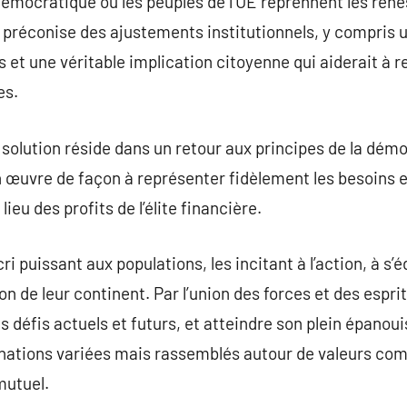
 démocratique où les peuples de l’UE reprennent les rêne
l préconise des ajustements institutionnels, y compris
et une véritable implication citoyenne qui aiderait à re
es.
solution réside dans un retour aux principes de la démoc
 œuvre de façon à représenter fidèlement les besoins et
ieu des profits de l’élite financière.
i puissant aux populations, les incitant à l’action, à s’
n de leur continent. Par l’union des forces et des esprits
 défis actuels et futurs, et atteindre son plein épano
nations variées mais rassemblés autour de valeurs c
mutuel.