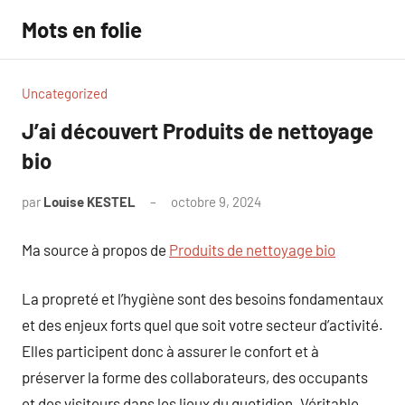
Aller
Mots en folie
au
contenu
Uncategorized
J’ai découvert Produits de nettoyage
bio
par
Louise KESTEL
octobre 9, 2024
Aucun
commentaire
Ma source à propos de
Produits de nettoyage bio
La propreté et l’hygiène sont des besoins fondamentaux
et des enjeux forts quel que soit votre secteur d’activité.
Elles participent donc à assurer le confort et à
préserver la forme des collaborateurs, des occupants
et des visiteurs dans les lieux du quotidien. Véritable