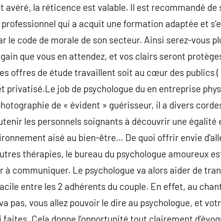
it avéré, la réticence est valable. Il est recommandé de
un professionnel qui a acquit une formation adaptée et s
ar le code de morale de son secteur. Ainsi serez-vous pl
 gain que vous en attendez, et vos clairs seront protège
es offres de étude travaillent soit au cœur des publics 
net privatisé.Le job de psychologue du en entreprise ph
otographie de « évident » guérisseur, il a divers cordes
tenir les personnels soignants à découvrir une égalité e
ronnement aisé au bien-être… De quoi offrir envie d’all
tres thérapies, le bureau du psychologue amoureux est
r à communiquer. Le psychologue va alors aider de tran
cile entre les 2 adhérents du couple. En effet, au chant
va pas, vous allez pouvoir le dire au psychologue, et vo
i faites. Cela donne l’opportunité tout clairement d’évoq