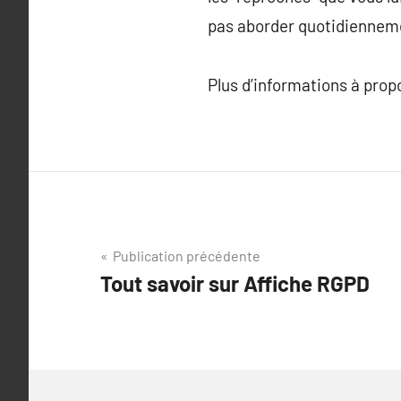
pas aborder quotidiennemen
Plus d’informations à pro
Navigation
Publication précédente
Tout savoir sur Affiche RGPD
de
l’article