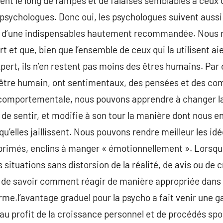
nt le long de rampes et de falaises semblables à ceux 
psychologues. Donc oui, les psychologues suivent aussi 
agit d’une indispensables hautement recommandée. Nous
rt et que, bien que l’ensemble de ceux qui la utilisent a
ert, ils n’en restent pas moins des êtres humains. Par
être humain, ont sentimentaux, des pensées et des co
comportementale, nous pouvons apprendre à changer l
 de sentir, et modifie à son tour la manière dont nous e
u’elles jaillissent. Nous pouvons rendre meilleur les id
déprimés, enclins à manger « émotionnellement ». Lorsq
 situations sans distorsion de la réalité, de avis ou de
 savoir comment réagir de manière appropriée dans l’
erme.l’avantage graduel pour la psycho a fait venir un
au profit de la croissance personnel et de procédés spo