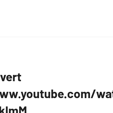
uvert
www.youtube.com/wa
yklmM