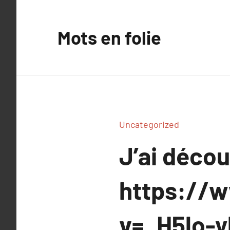
Aller
au
Mots en folie
contenu
Uncategorized
J’ai déco
https://
v=_H5lo-