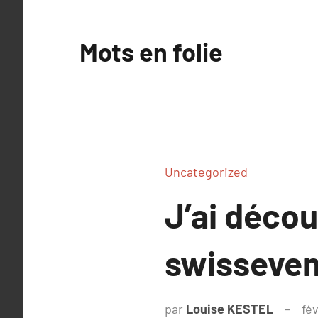
Aller
au
Mots en folie
contenu
Uncategorized
J’ai déco
swisseven
par
Louise KESTEL
fév