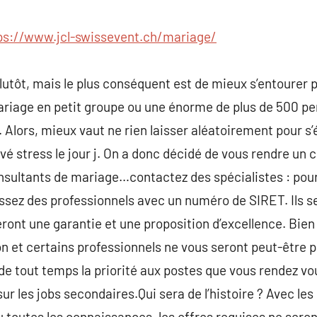
commentaire
ps://www.jcl-swissevent.ch/mariage/
lutôt, mais le plus conséquent est de mieux s’entourer p
riage en petit groupe ou une énorme de plus de 500 per
n. Alors, mieux vaut ne rien laisser aléatoirement pour s
vé stress le jour j. On a donc décidé de vous rendre un 
nsultants de mariage…contactez des spécialistes : pour
sez des professionnels avec un numéro de SIRET. Ils se
ont une garantie et une proposition d’excellence. Bien
on et certains professionnels ne vous seront peut-être
de tout temps la priorité aux postes que vous rendez vo
ur les jobs secondaires.Qui sera de l’histoire ? Avec les
outes les connaissances, les offres requises ne seron