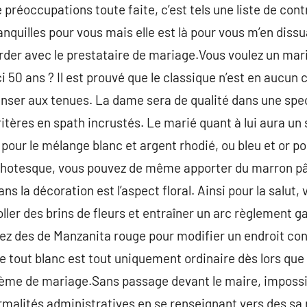
 préoccupations toute faite, c’est tels une liste de contr
anquilles pour vous mais elle est là pour vous m’en diss
rder avec le prestataire de mariage.Vous voulez un mar
i 50 ans ? Il est prouvé que le classique n’est en aucun
enser aux tenues. La dame sera de qualité dans une spe
tères en spath incrustés. Le marié quant à lui aura un 
 pour le mélange blanc et argent rhodié, ou bleu et or p
ichotesque, vous pouvez de même apporter du marron pâl
ns la décoration est l’aspect floral. Ainsi pour la salut,
oller des brins de fleurs et entraîner un arc règlement ga
isez des de Manzanita rouge pour modifier un endroit con
 tout blanc est tout uniquement ordinaire dès lors qu
hème de mariage.Sans passage devant le maire, impossible
ormalités administratives en se renseignant vers des sa 