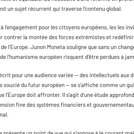
t un sujet récurrent qui traverse l’contenu global.
n à l’engagement pour les citoyens européens, les les inv
r contrer la montée des forces extrémistes et redéfini
 de l’Europe. Junon Moneta souligne que sans un chan
 de l’humanisme européen risquent d’être perdues à jam
écrit pour une audience variée — des intellectuels aux d
s soucié du futur européen — se s’affiche comme un gui
ue l’Europe doit affronter. Il s’agit d’une étude approfo
ension fine des systèmes financiers et gouvernementau
nal.
 présente un point de vue qui s’oppose à le courant ma