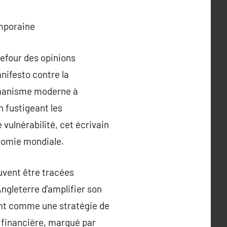
emporaine
refour des opinions
anifesto contre la
humanisme moderne à
n fustigeant les
vulnérabilité, cet écrivain
onomie mondiale.
uvent être tracées
Angleterre d’amplifier son
ent comme une stratégie de
financière, marqué par