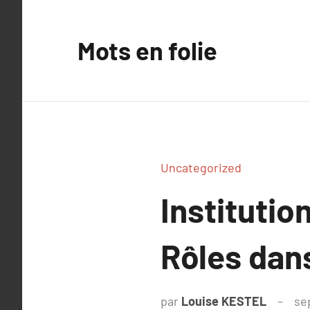
Aller
au
Mots en folie
contenu
Uncategorized
Institutio
Rôles dans
par
Louise KESTEL
se