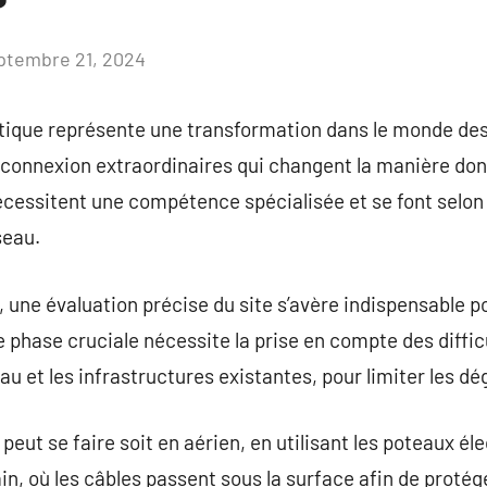
ptembre 21, 2024
Aucun
commentaire
 optique représente une transformation dans le monde d
connexion extraordinaires qui changent la manière dont
écessitent une compétence spécialisée et se font selon
seau.
 une évaluation précise du site s’avère indispensable po
te phase cruciale nécessite la prise en compte des diff
au et les infrastructures existantes, pour limiter les dég
 peut se faire soit en aérien, en utilisant les poteaux é
ain, où les câbles passent sous la surface afin de protég