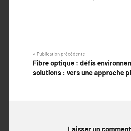
Navigation
Publication précédente
Fibre optique : défis environn
de
solutions : vers une approche p
l’article
Laisser un comment