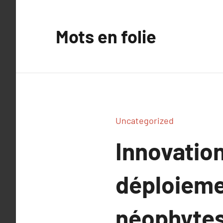
Aller
au
Mots en folie
contenu
Uncategorized
Innovatio
déploiemen
néophyte