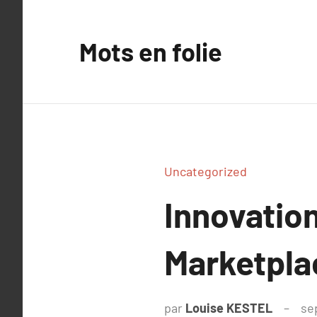
Aller
au
Mots en folie
contenu
Uncategorized
Innovatio
Marketpla
par
Louise KESTEL
se