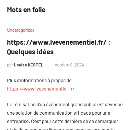
Aller
Mots en folie
au
contenu
Uncategorized
https://www.lvevenementiel.fr/ :
Quelques idées
par
Louise KESTEL
octobre 8, 2024
Aucun
commentaire
Plus d’informations à propos de
https://www.lvevenementiel.fr/
La réalisation d’un événement grand public est devenue
une solution de communication efficace pour une
entreprise. C’est pour cette dernière de se démarquer
et de développer un lien profond avec ses prospects,