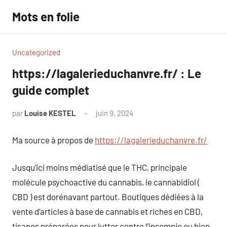
Aller
Mots en folie
au
contenu
Uncategorized
https://lagalerieduchanvre.fr/ : Le
guide complet
par
Louise KESTEL
juin 9, 2024
Aucun
commentaire
Ma source à propos de
https://lagalerieduchanvre.fr/
Jusqu’ici moins médiatisé que le THC, principale
molécule psychoactive du cannabis, le cannabidiol (
CBD ) est dorénavant partout. Boutiques dédiées à la
vente d’articles à base de cannabis et riches en CBD,
tisanes préparées pour lutter contre l’insomnie ou bien