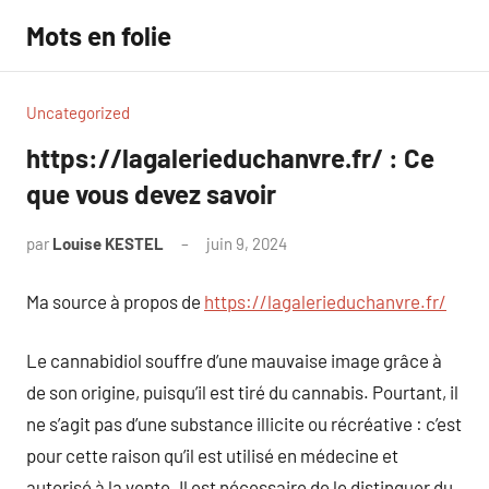
Aller
Mots en folie
au
contenu
Uncategorized
https://lagalerieduchanvre.fr/ : Ce
que vous devez savoir
par
Louise KESTEL
juin 9, 2024
Aucun
commentaire
Ma source à propos de
https://lagalerieduchanvre.fr/
Le cannabidiol souffre d’une mauvaise image grâce à
de son origine, puisqu’il est tiré du cannabis. Pourtant, il
ne s’agit pas d’une substance illicite ou récréative : c’est
pour cette raison qu’il est utilisé en médecine et
autorisé à la vente. Il est nécessaire de le distinguer du