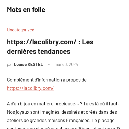
Aller
Mots en folie
au
contenu
Uncategorized
https://lacolibry.com/ : Les
dernières tendances
par
Louise KESTEL
mars 6, 2024
Aucun
commentaire
Complément d’information à propos de
https://lacolibry.com/
A d’un bijou en matière précieuse… ? Tu es là où il faut.
Nos joyaux sont imaginés, dessinés et créés dans des
ateliers de grandes maisons Françaises. Le placage
des joyaux en plaqué or est assuré 10ans, et est en or 18