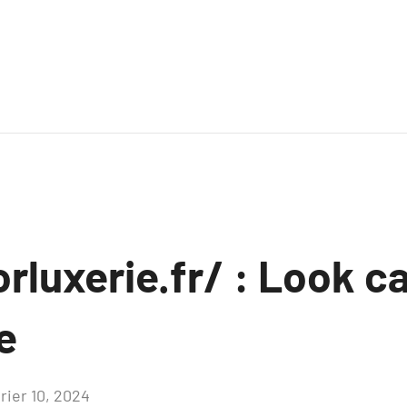
rluxerie.fr/ : Look ca
e
rier 10, 2024
Aucun