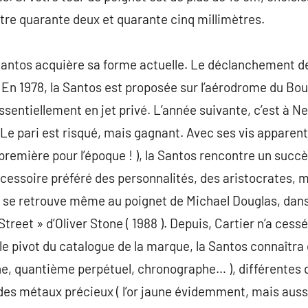
tre quarante deux et quarante cinq millimètres.
 Santos acquière sa forme actuelle. Le déclanchement de
n 1978, la Santos est proposée sur l’aérodrome du Bou
sentiellement en jet privé. L’année suivante, c’est à Ne
Le pari est risqué, mais gagnant. Avec ses vis apparente
 première pour l’époque ! ), la Santos rencontre un succè
accessoire préféré des personnalités, des aristocrates, 
le se retrouve même au poignet de Michael Douglas, dan
 Street » d’Oliver Stone ( 1988 ). Depuis, Cartier n’a ces
le pivot du catalogue de la marque, la Santos connaîtra
une, quantième perpétuel, chronographe… ), différentes 
es métaux précieux ( l’or jaune évidemment, mais aussi l