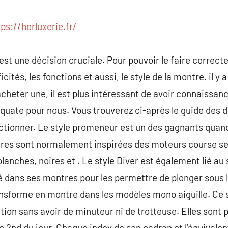
commentaire
tps://horluxerie.fr/
 est une décision cruciale. Pour pouvoir le faire correc
icités, les fonctions et aussi, le style de la montre. il y 
cheter une, il est plus intéressant de avoir connaissan
déquate pour nous. Vous trouverez ci-après le guide des 
ectionner. Le style promeneur est un des gagnants quan
res sont normalement inspirées des moteurs course se
lanches, noires et . Le style Diver est également lié au
é dans ses montres pour les permettre de plonger sous l’
ansforme en montre dans les modèles mono aiguille. Ce 
ction sans avoir de minuteur ni de trotteuse. Elles sont
 2nd du jour. Chaque index de son cadran et l’équivalent