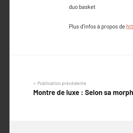
duo basket
Plus d’infos à propos de
ht
Navigation
Publication précédente
Montre de luxe : Selon sa morph
de
l’article