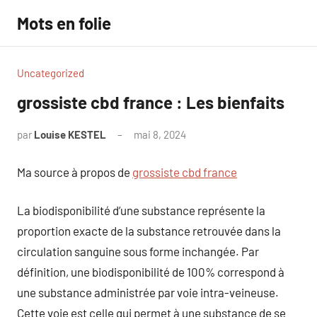
Aller
Mots en folie
au
contenu
Uncategorized
grossiste cbd france : Les bienfaits
par
Louise KESTEL
mai 8, 2024
Aucun
commentaire
Ma source à propos de
grossiste cbd france
La biodisponibilité d’une substance représente la
proportion exacte de la substance retrouvée dans la
circulation sanguine sous forme inchangée. Par
définition, une biodisponibilité de 100% correspond à
une substance administrée par voie intra-veineuse.
Cette voie est celle qui permet à une substance de se