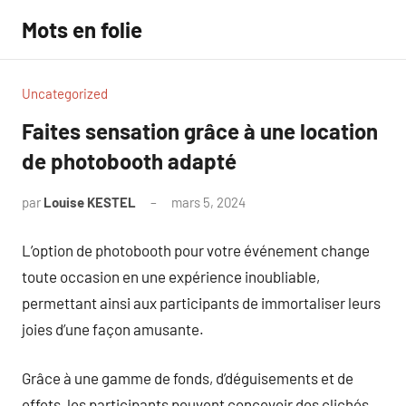
Aller
Mots en folie
au
contenu
Uncategorized
Faites sensation grâce à une location
de photobooth adapté
par
Louise KESTEL
mars 5, 2024
Aucun
commentaire
L’option de photobooth pour votre événement change
toute occasion en une expérience inoubliable,
permettant ainsi aux participants de immortaliser leurs
joies d’une façon amusante.
Grâce à une gamme de fonds, d’déguisements et de
effets, les participants peuvent concevoir des clichés