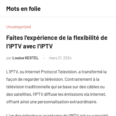
Aller
Mots en folie
au
contenu
Uncategorized
Faites l’expérience de la flexibilité de
l’IPTV avec l’IPTV
par
Louise KESTEL
mars 21, 2024
Aucun
commentaire
L’IPTV, ou Internet Protocol Television, a transformé la
façon de regarder la télévision. Contrairement à la
télévision traditionnelle qui se base sur des câbles ou
des satellites, l’IPTV diffuse les émissions via internet,
offrant ainsi une personnalisation extraordinaire.
L’un des principaux avantages de l’IPTV est sa capacité