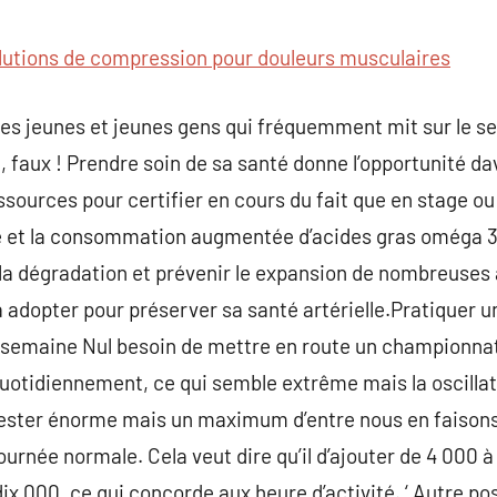
commentaire
lutions de compression pour douleurs musculaires
ie des jeunes et jeunes gens qui fréquemment mit sur le se
 faux ! Prendre soin de sa santé donne l’opportunité d
ssources pour certifier en cours du fait que en stage ou
re et la consommation augmentée d’acides gras oméga 
 la dégradation et prévenir le expansion de nombreuses
adopter pour préserver sa santé artérielle.Pratiquer un
semaine Nul besoin de mettre en route un championnat
tidiennement, ce qui semble extrême mais la oscillat
fester énorme mais un maximum d’entre nous en faisons 
ournée normale. Cela veut dire qu’il d’ajouter de 4 000 
ix 000, ce qui concorde aux heure d’activité. ‘ Autre pos