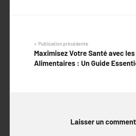
Navigation
Publication précédente
Maximisez Votre Santé avec le
de
Alimentaires : Un Guide Essenti
l’article
Laisser un comment