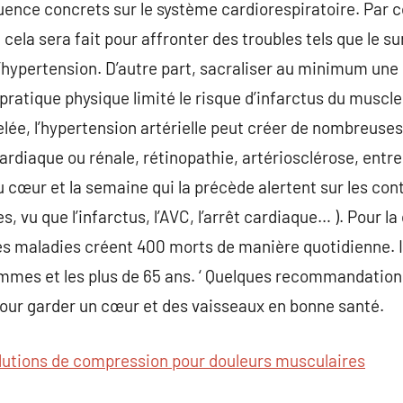
uence concrets sur le système cardiorespiratoire. Par c
 cela sera fait pour affronter des troubles tels que le su
l’hypertension. D’autre part, sacraliser au minimum un
pratique physique limité le risque d’infarctus du muscle
lée, l’hypertension artérielle peut créer de nombreuses
ardiaque ou rénale, rétinopathie, artériosclérose, ent
u cœur et la semaine qui la précède alertent sur les co
, vu que l’infarctus, l’AVC, l’arrêt cardiaque… ). Pour la
 ces maladies créent 400 morts de manière quotidienne. Il
femmes et les plus de 65 ans. ‘ Quelques recommandation
ur garder un cœur et des vaisseaux en bonne santé.
lutions de compression pour douleurs musculaires