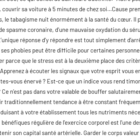
 couvrir sa voiture à 5 minutes de chez soi…Cause prem
s, le tabagisme nuit énormément à la santé du cœur. Il
, de spasme coronaire, d’une mauvaise oxydation du sér
 L’unique réponse d’y répondre est tout simplement d’arr
t ses phobies peut être difficile pour certaines personne
uler parce que le stress est à la deuxième place des critè
.Apprenez à écouter les signaux que votre esprit vous e
Êtes-vous énervé ? Est-ce que un indice vous rend timor
 ? Ce n’est pas dans votre valable de bouffer salutaireme
ir traditionnellement tendance à être constant fréquem
duisant à votre établissement tous les nutriments néce
bénéfiques régulière de l’exercice corporel est l’une de
r son capital santé artérielle. Garder le corps valeur 