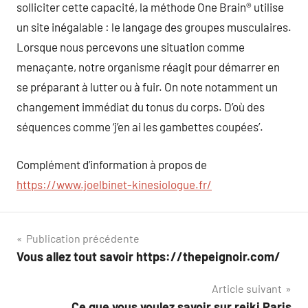
solliciter cette capacité, la méthode One Brain® utilise
un site inégalable : le langage des groupes musculaires.
Lorsque nous percevons une situation comme
menaçante, notre organisme réagit pour démarrer en
se préparant à lutter ou à fuir. On note notamment un
changement immédiat du tonus du corps. D’où des
séquences comme ‘j’en ai les gambettes coupées’.
Complément d’information à propos de
https://www.joelbinet-kinesiologue.fr/
Navigation
Publication précédente
Vous allez tout savoir https://thepeignoir.com/
de
Article suivant
l’article
Ce que vous voulez savoir sur reiki Paris