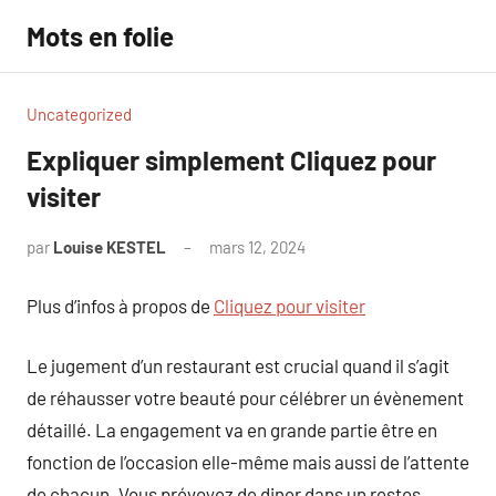
Aller
Mots en folie
au
contenu
Uncategorized
Expliquer simplement Cliquez pour
visiter
par
Louise KESTEL
mars 12, 2024
Aucun
commentaire
Plus d’infos à propos de
Cliquez pour visiter
Le jugement d’un restaurant est crucial quand il s’agit
de réhausser votre beauté pour célébrer un évènement
détaillé. La engagement va en grande partie être en
fonction de l’occasion elle-même mais aussi de l’attente
de chacun. Vous prévoyez de diner dans un restos