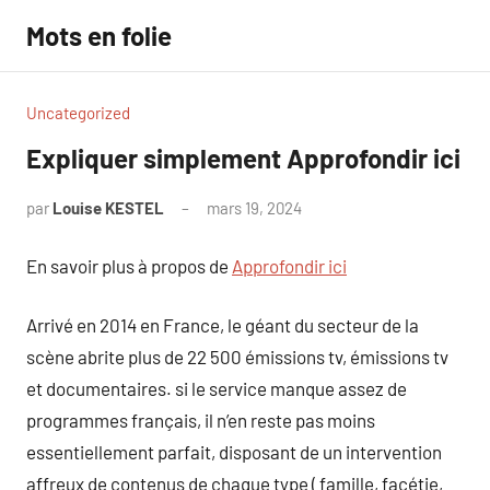
Aller
Mots en folie
au
contenu
Uncategorized
Expliquer simplement Approfondir ici
par
Louise KESTEL
mars 19, 2024
Aucun
commentaire
En savoir plus à propos de
Approfondir ici
Arrivé en 2014 en France, le géant du secteur de la
scène abrite plus de 22 500 émissions tv, émissions tv
et documentaires. si le service manque assez de
programmes français, il n’en reste pas moins
essentiellement parfait, disposant de un intervention
affreux de contenus de chaque type ( famille, facétie,