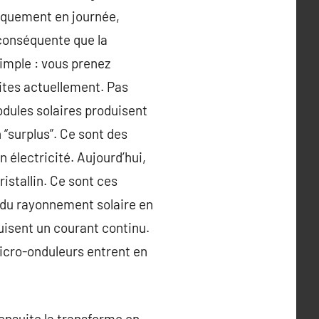
niquement en journée,
s conséquente que la
simple : vous prenez
aites actuellement. Pas
odules solaires produisent
“surplus”. Ce sont des
 électricité. Aujourd’hui,
istallin. Ce sont ces
 du rayonnement solaire en
duisent un courant continu.
 micro-onduleurs entrent en
 ensuite la transforme en