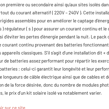
on première ou secondaire ainsi qu’aux sites isolés dans
out du courant alternatif ( 220V – 240V ). Cette instal
igides assemblés pour en améliorer le captage d’énergi
 ) régulateur ( s ) pour assurer un courant continu et le 
si d’éviter les pertes d’énergie pendant la nuit. Le pac
de courant continu provenant des batteries fonctionna
 appareils classiques. S’il s’agit d’une installation dit « 
ur de batteries assez performant pour répartir les exerc
batteries ; celui-ci garantit leur longévité et leur per
e longueurs de câble électrique ainsi que de cables et 
on de la force désirée, donc du nombre de modules phot
, le prix d’un kit solaire isolé va notablement varier.
ir sur ce site