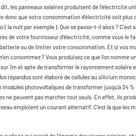
dit, les panneaux solaires produisent de l’électricité u
arrive donc que votre consommation d’électricité soit plu
( la nuit par exemple ). Que se passe-t-il alors ? C’est 
près de votre fournisseur d’électricité, comme vous le f
 batterie ou de limiter votre consommation. Et si vos m
s n’en consommez ? Vous produisez ce que l’on nomme un 
 sur 1m et apte de transformer le rayonnement solaire en
lus répandus sont élaboré de cellules au silicium monocr
ux modules photovoltaïques de transformer jusqu’à 24 %
les ne peuvent pas marcher tout seuls. En effet, ils pro
réseau emploient un courant alternatif. C’est là que les
n surface qui recoit de l’énergie des rayons solaires, et