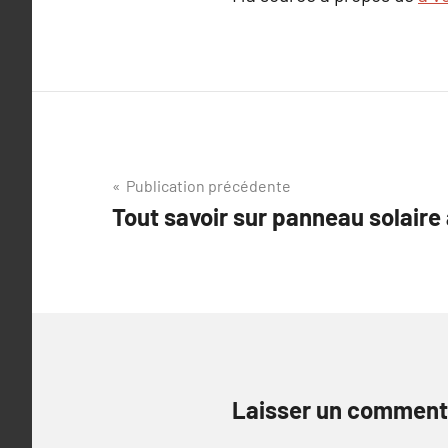
Navigation
Publication précédente
Tout savoir sur panneau solair
de
l’article
Laisser un comment