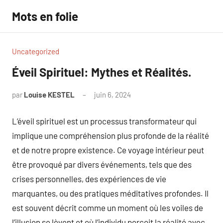
Aller
Mots en folie
au
contenu
Uncategorized
Éveil Spirituel: Mythes et Réalités.
par
Louise KESTEL
juin 6, 2024
Aucun
commentaire
L’éveil spirituel est un processus transformateur qui
implique une compréhension plus profonde de la réalité
et de notre propre existence. Ce voyage intérieur peut
être provoqué par divers événements, tels que des
crises personnelles, des expériences de vie
marquantes, ou des pratiques méditatives profondes. Il
est souvent décrit comme un moment où les voiles de
l’illusion se lèvent et où l’individu perçoit la réalité avec