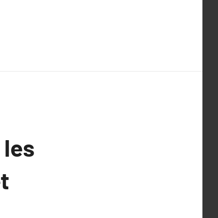
 les
t