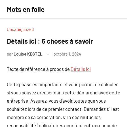
Aller
Mots en folie
au
contenu
Uncategorized
Détails ici : 5 choses à savoir
par
Louise KESTEL
octobre 1, 2024
Aucun
commentaire
Texte de référence à propos de
Détails ici
Cette phase est importante et vous permet de calculer
si vous pouvez creuser dans cette démarche avec cette
entreprise. Assurez-vous d’avoir toutes que vous
souhaitez lors de ce premier contact. Demandez s’il est
membre de sa corporation, s’il a des mutuelles
responsabilité ( obligatoires pour tout entrepreneur de