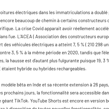
oitures électriques dans les immatriculations a doublé p
e encore beaucoup de chemin à certains constructeurs q
rifique. La crise Covid apparait avoir réellement accélér
ans l’ue. L’ACEA ( Association des constructeurs europ
t des véhicules électriques a atteint 7, 5 % ( 210 298 u
ontre 3, 5 % à la même période en 2020, tandis que l’éle
s, la hausse est d’autant plus fulgurante puisque 19, 3 
 étaient hybride ou hybrides rechargeables.
 modèle bêta en Inde et sa récente extension à 26 pays
les prochains jours, la fonctionnalité sera accessible da
e géant TikTok. YouTube Shorts est encore en version b
re à disposition de toutes nouvelles fonctionnalités, co