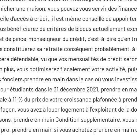
énicher une maison, vous pouvez vous servir des finances
ile d’accès à crédit, il est même conseillé de appointer
us bénéficierez de critères de blocus actuellement exc
fet de pince-monseigneur du crédit, c’est-à-dire qu’en t
onstituerez sa retraite conséquent probablement, à te
 sera défendable, vu que vos mensualités de crédit seron
n plus, vous optimiserez fiscalement votre activité, puis
s fonciers.prendre en main dans le cas où vous investi
our étudiants dans le 31 décembre 2021, prendre en mai
ale à 11 % du prix de votre croissance plafonnée à pre
açon, vous avez à louer logement à l’exploitant de la d
ons. prendre en main Condition supplémentaire, vous ne
e pro. prendre en main si vous achetez prendre en main