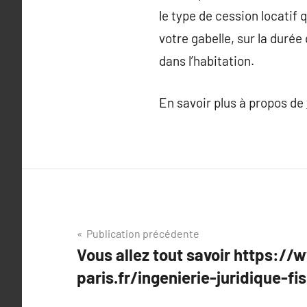
le type de cession locatif 
votre gabelle, sur la duré
dans l’habitation.
En savoir plus à propos de
Navigation
Publication précédente
Vous allez tout savoir https://
de
paris.fr/ingenierie-juridique-fi
l’article