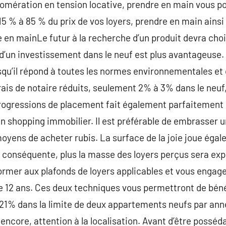
omération en tension locative, prendre en main vous po
5 % à 85 % du prix de vos loyers, prendre en main ainsi 
 en mainLe futur à la recherche d’un produit devra choi
té d’un investissement dans le neuf est plus avantageuse
isqu’il répond à toutes les normes environnementales et 
frais de notaire réduits, seulement 2% à 3% dans le neuf
rogressions de placement fait également parfaitement p
n shopping immobilier. Il est préférable de embrasser 
 moyens de acheter rubis. La surface de la joie joue égal
ra conséquente, plus la masse des loyers perçus sera ex
ormer aux plafonds de loyers applicables et vous engager
e 12 ans. Ces deux techniques vous permettront de béné
21% dans la limite de deux appartements neufs par année
 encore, attention à la localisation. Avant d’être posséda