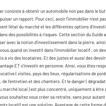
r consiste à obtenir un automobile non pas dans le but 
uiser un rapport. Pour ceci, avoir l’immobilier n’est pa
nt l’état du marché et les différentes options d’inves
ans des possibilités à risques. Cette section du Guide 
ser avec la notion d’investissement dans la pierre, ains
vous.quand on investit dans l’immobilier locatif , on de
s à vis des locataires. Et des justes et aussi des devoi
 davantage ET s’investir en personne. Ainsi, vous êtes re
locative ( visites, pays des lieux, régularisations de poi
s, de l’entretien et des chantiers. Et le danger ( dégrada
u marché local ) est plus concentré, uniquement à être a
us souhaitez vous créer sa retraite, sans pour autant 
nts locatif est une solution. Avantage de cette forme de