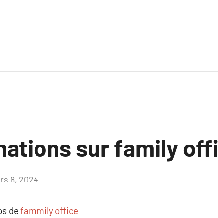
ations sur family off
rs 8, 2024
Aucun
commentaire
pos de
fammily office