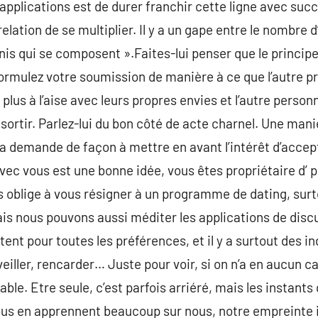
 applications est de durer franchir cette ligne avec suc
elation de se multiplier. Il y a un gape entre le nombre 
unis qui se composent ».Faites-lui penser que le principe
 formulez votre soumission de manière à ce que l’autre pr
plus à l’aise avec leurs propres envies et l’autre perso
ortir. Parlez-lui du bon côté de acte charnel. Une maniè
la demande de façon à mettre en avant l’intérêt d’accept
vec vous est une bonne idée, vous êtes propriétaire d’ pl
 oblige à vous résigner à un programme de dating, surto
is nous pouvons aussi méditer les applications de disc
stent pour toutes les préférences, et il y a surtout des i
veiller, rencarder… Juste pour voir, si on n’a en aucun 
able. Etre seule, c’est parfois arriéré, mais les instants
us en apprennent beaucoup sur nous, notre empreinte id