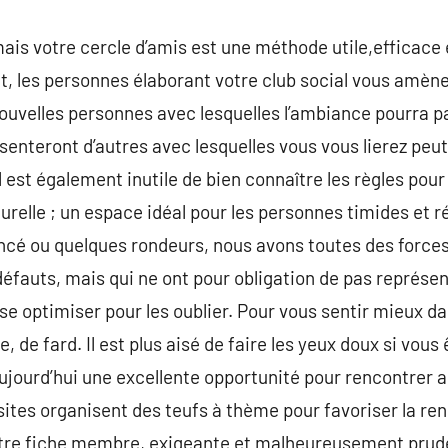
mais votre cercle d’amis est une méthode utile,efficace 
et, les personnes élaborant votre club social vous amèn
ouvelles personnes avec lesquelles l’ambiance pourra pas
enteront d’autres avec lesquelles vous vous lierez peut-
il est également inutile de bien connaître les règles po
urelle ; un espace idéal pour les personnes timides et r
ncé ou quelques rondeurs, nous avons toutes des forces
défauts, mais qui ne ont pour obligation de pas représen
 se optimiser pour les oublier. Pour vous sentir mieux da
re, de fard. Il est plus aisé de faire les yeux doux si v
aujourd’hui une excellente opportunité pour rencontrer 
 sites organisent des teufs à thème pour favoriser la ren
tre fiche membre, exigeante et malheureusement prud