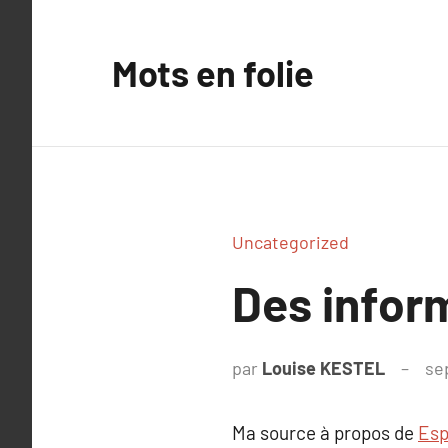
Aller
au
Mots en folie
contenu
Uncategorized
Des infor
par
Louise KESTEL
se
Ma source à propos de
Es