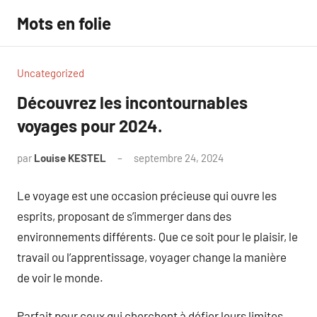
Aller
Mots en folie
au
contenu
Uncategorized
Découvrez les incontournables
voyages pour 2024.
par
Louise KESTEL
septembre 24, 2024
Aucun
commentaire
Le voyage est une occasion précieuse qui ouvre les
esprits, proposant de s’immerger dans des
environnements différents. Que ce soit pour le plaisir, le
travail ou l’apprentissage, voyager change la manière
de voir le monde.
Parfait pour ceux qui cherchent à défier leurs limites,