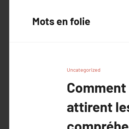
Aller
au
Mots en folie
contenu
Uncategorized
Comment l
attirent le
compréhen