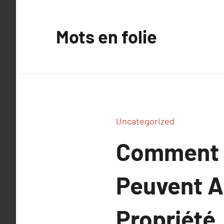
Aller
au
Mots en folie
contenu
Uncategorized
Comment l
Peuvent A
Propriété.