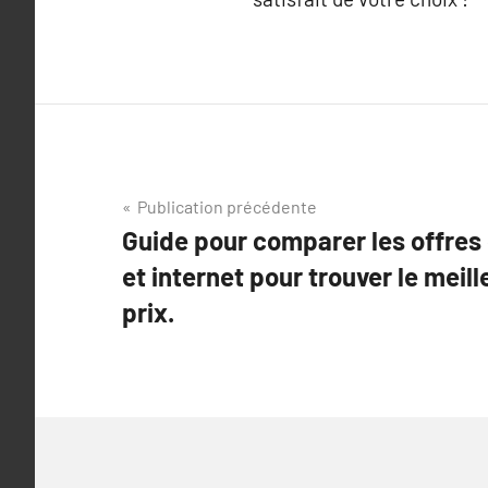
Navigation
Publication précédente
Guide pour comparer les offres 
de
et internet pour trouver le meill
l’article
prix.