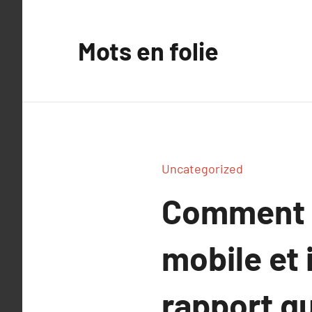
Aller
au
Mots en folie
contenu
Uncategorized
Comment c
mobile et 
rapport qu