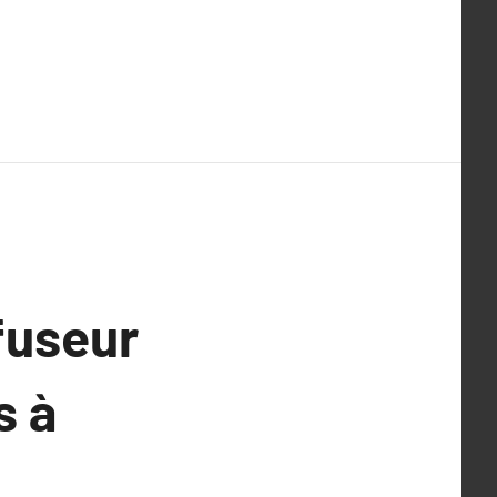
fuseur
s à