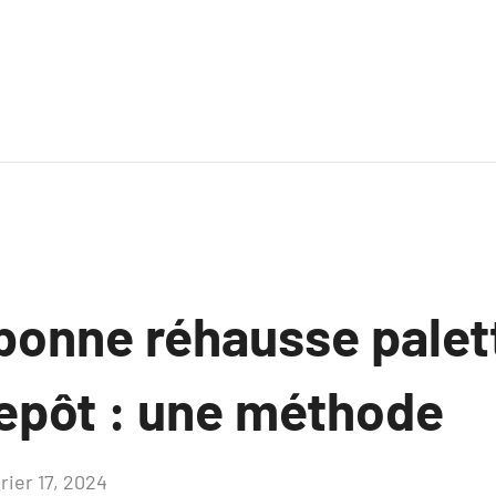
 bonne réhausse palet
repôt : une méthode
rier 17, 2024
Aucun