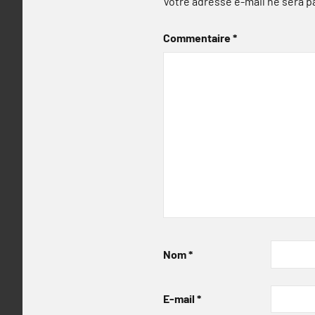
Votre adresse e-mail ne sera p
Commentaire
*
Nom
*
E-mail
*