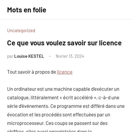
Aller
Mots en folie
au
contenu
Uncategorized
Ce que vous voulez savoir sur licence
par
Louise KESTEL
février 13, 2024
Aucun
commentaire
Tout savoir à propos de
licence
Un ordinateur est une machine capable d’exécuter un
catalogue, littéralement « écrit accéléré », c-à-d une
série d’événements. Ce programme est différé dans une
évocation et les procédés sont effectuées par un
microprocesseur. Ces coups se passent sur des
chiffres, elles aussi enregistrées dans la