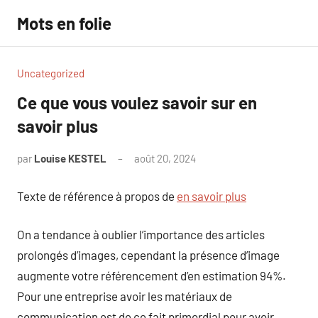
Aller
Mots en folie
au
contenu
Uncategorized
Ce que vous voulez savoir sur en
savoir plus
par
Louise KESTEL
août 20, 2024
Aucun
commentaire
Texte de référence à propos de
en savoir plus
On a tendance à oublier l’importance des articles
prolongés d’images, cependant la présence d’image
augmente votre référencement d’en estimation 94%.
Pour une entreprise avoir les matériaux de
communication est de ce fait primordial pour avoir