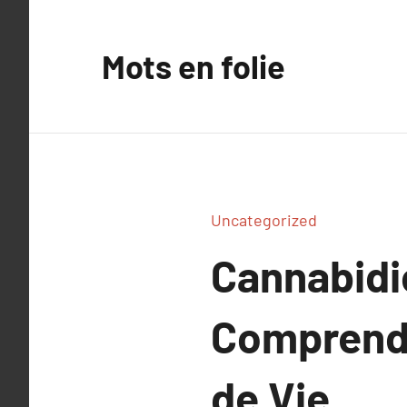
Aller
au
Mots en folie
contenu
Uncategorized
Cannabidio
Comprendre
de Vie