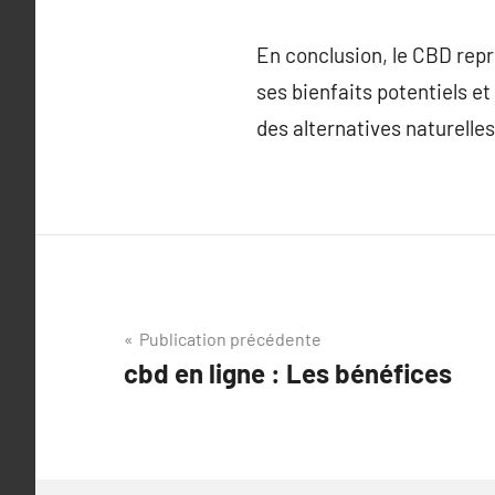
En conclusion, le CBD repr
ses bienfaits potentiels e
des alternatives naturelles
Navigation
Publication précédente
cbd en ligne : Les bénéfices
de
l’article