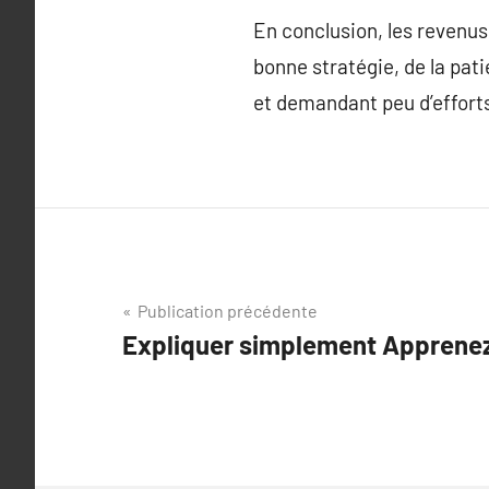
En conclusion, les revenus
bonne stratégie, de la pati
et demandant peu d’effort
Navigation
Publication précédente
Expliquer simplement Apprenez-
de
l’article