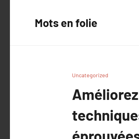
Aller
au
Mots en folie
contenu
Uncategorized
Améliorez 
technique
éprouvée