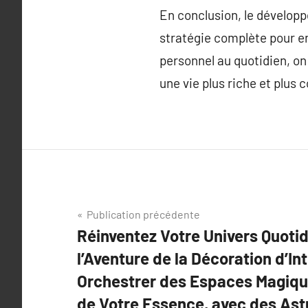
En conclusion, le développ
stratégie complète pour en
personnel au quotidien, on
une vie plus riche et plus 
Navigation
Publication précédente
Réinventez Votre Univers Quoti
de
l’Aventure de la Décoration d’In
l’article
Orchestrer des Espaces Magiqu
de Votre Essence, avec des Ast