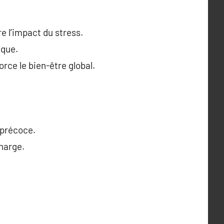
e l’impact du stress.
ique.
rce le bien-être global.
 précoce.
charge.