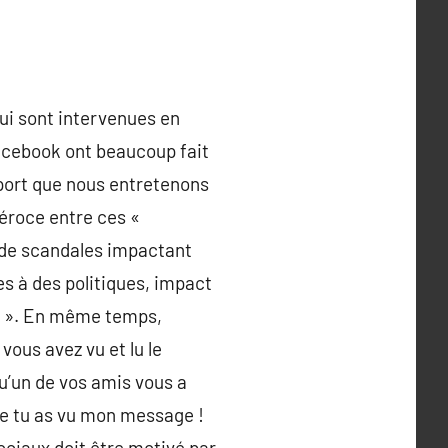
qui sont intervenues en
Facebook ont beaucoup fait
pport que nous entretenons
féroce entre ces «
 de scandales impactant
es à des politiques, impact
le ». En même temps,
vous avez vu et lu le
 qu’un de vos amis vous a
ue tu as vu mon message !
sociaux doit être motivé par