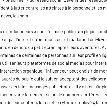
ident à lutter contre les atteintes à la personne et les
s news, le spam.
ux « influenceurs » dans l’espace public s’explique simp
té et par l’intérêt qu’ont monsieur et madame Tout-le-m
ants en dehors du petit écran, après leurs aventures. Aya
ntaines de centaines de personnes sur leur profil en lig
 utiliser leurs plateformes de social medias pour inter
nteraction organique, l’influenceur peut choisir de mo
e, auprès du public qui le suit en acceptant des collabo
sser certains messages publicitaires. il y a bien sûr pl
tinence varie largement selon de nombreux critères : leu
tion de leur contenu, le ton et le rythme employés, la fr