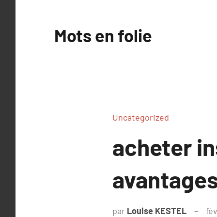
Aller
au
Mots en folie
contenu
Uncategorized
acheter in
avantages
par
Louise KESTEL
fév