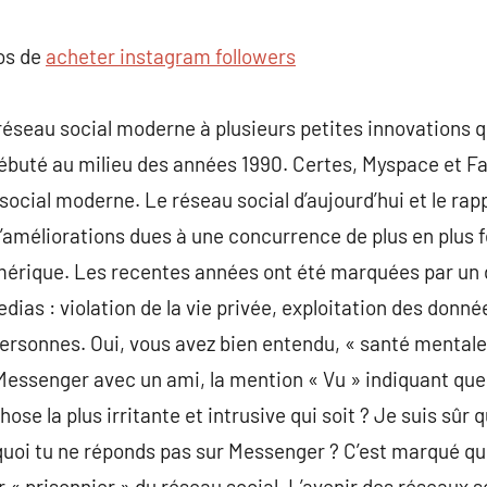
commentaire
pos de
acheter instagram followers
 réseau social moderne à plusieurs petites innovations 
 débuté au milieu des années 1990. Certes, Myspace et 
social moderne. Le réseau social d’aujourd’hui et le ra
’améliorations dues à une concurrence de plus en plus 
mérique. Les recentes années ont été marquées par un
ias : violation de la vie privée, exploitation des donné
personnes. Oui, vous avez bien entendu, « santé menta
Messenger avec un ami, la mention « Vu » indiquant que 
hose la plus irritante et intrusive qui soit ? Je suis sûr
rquoi tu ne réponds pas sur Messenger ? C’est marqué q
ir « prisonnier » du réseau social. L’avenir des réseaux 