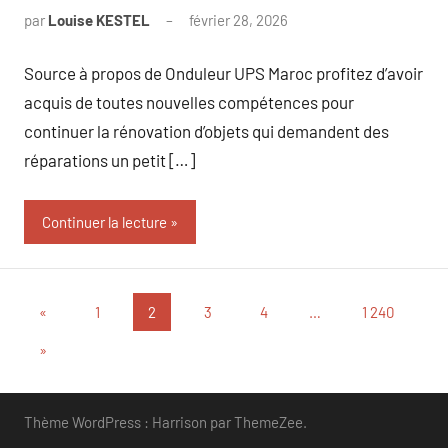
par
Louise KESTEL
février 28, 2026
Aucun
commentaire
Source à propos de Onduleur UPS Maroc profitez d’avoir
acquis de toutes nouvelles compétences pour
continuer la rénovation d’objets qui demandent des
réparations un petit […]
Continuer la lecture
Pagination
Publications
«
1
2
3
4
…
1 240
précédentes
des
Articles
»
suivants
publications
Thème WordPress : Harrison par ThemeZee.