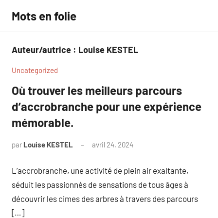
Aller
Mots en folie
au
contenu
Auteur/autrice :
Louise KESTEL
Uncategorized
Où trouver les meilleurs parcours
d’accrobranche pour une expérience
mémorable.
par
Louise KESTEL
avril 24, 2024
Aucun
commentaire
L’accrobranche, une activité de plein air exaltante,
séduit les passionnés de sensations de tous âges à
découvrir les cimes des arbres à travers des parcours
[…]