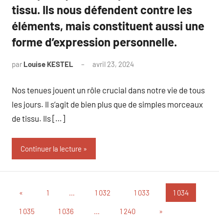
tissu. Ils nous défendent contre les
éléments, mais constituent aussi une
forme d’expression personnelle.
par
Louise KESTEL
avril 23, 2024
Aucun
commentaire
Nos tenues jouent un rôle crucial dans notre vie de tous
les jours. Il s’agit de bien plus que de simples morceaux
de tissu. Ils […]
Continuer la lecture
Pagination
Publications
«
1
…
1 032
1 033
1 034
précédentes
des
Articles
1 035
1 036
…
1 240
»